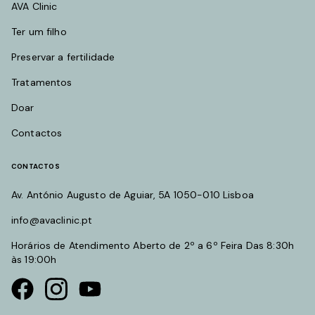
AVA Clinic
Ter um filho
Preservar a fertilidade
Tratamentos
Doar
Contactos
CONTACTOS
Av. António Augusto de Aguiar, 5A 1050-010 Lisboa
info@avaclinic.pt
Horários de Atendimento Aberto de 2º a 6º Feira Das 8:30h
às 19:00h
Visit our Facebook page
Visit our instagram page
Visit our youtube page