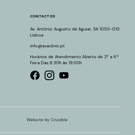
CONTACTOS
Av. António Augusto de Aguiar, 5A 1050-010
Lisboa
info@avaclinic.pt
Horários de Atendimento Aberto de 2º a 6º
Feira Das 8:30h às 19:00h
Visit our Facebook page
Visit our instagram page
Visit our youtube page
Website by Crucible