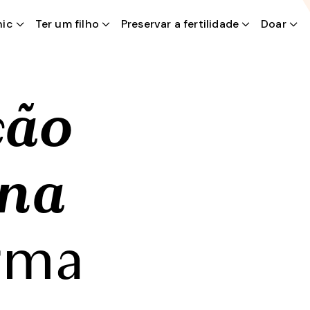
nic
Ter um filho
PT
Preservar a fertilidade
Doar
ção
ina
rma