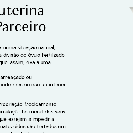
uterina
arceiro
, numa situação natural,
divisão do óvulo fertilizado
ue, assim, leva a uma
r ameaçado ou
ou pode mesmo não acontecer
e Procriação Medicamente
timulação hormonal dos seus
que estejam a impedir a
rmatozoides são tratados em